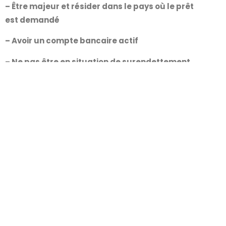
– Être majeur et résider dans le pays où le prêt
est demandé
– Avoir un compte bancaire actif
– Ne pas être en situation de surendettement
Comment puis-je
augmenter mes chances
d’obtenir un prêt rapide
sans refus ?
Pour augmenter ses chances d’obtenir un prêt
rapide sans refus, il est recommandé de :
Avoir taux d’endettement correct
Présenter un dossier financier solide
Avoir des relevés de compte sans incident