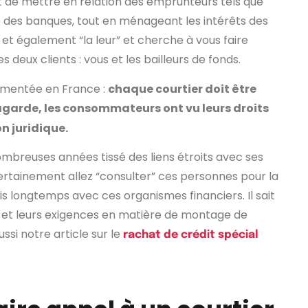
st de mettre en relation des emprunteurs tels que
re des banques, tout en ménageant les intérêts des
e” et également “la leur” et cherche à vous faire
deux clients : vous et les bailleurs de fonds.
lementée en France :
chaque courtier doit être
Lagarde, les consommateurs ont vu leurs droits
 juridique.
nombreuses années tissé des liens étroits avec ses
ertainement allez “consulter” ces personnes pour la
uis longtemps avec ces organismes financiers. Il sait
 et leurs exigences en matière de montage de
si notre article sur le
rachat de crédit spécial