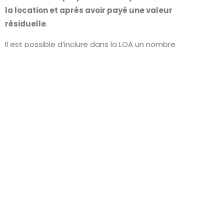
la location et après avoir payé une valeur
résiduelle
.
Il est possible d’inclure dans la LOA un nombre
important d’éléments. Comme par exemple
l’entretien (vidange et révision), l’assurance auto,
l’assistance et même le changement des
pneumatiques.
Laurent Dor
Fondateur de Crédits & Conseils, cabinet indépendant
implanté en Champagne-Ardenne et membre du
réseau Hexafi. Courtier en crédit depuis plus de 15 ans, il
accompagne particuliers et professionnels dans le
regroupement de crédits, le prêt immobilier et
l’assurance emprunteur.