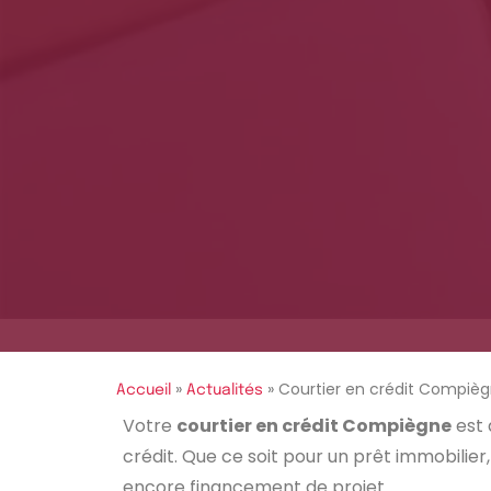
»
»
Courtier en crédit Compiè
Accueil
Actualités
Votre
courtier en crédit Compiègne
est 
crédit. Que ce soit pour un prêt immobilier
encore financement de projet.