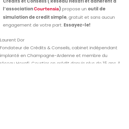
Crédits et Conseils ( Reseau Hexafi et adhérent à
l’association
)
propose un
outil de
Courtensia
simulation de credit simple
, gratuit et sans aucun
engagement de votre part.
Essayez-le!
Laurent Dor
Fondateur de Crédits & Conseils, cabinet indépendant
implanté en Champagne-Ardenne et membre du
réseau Hexafi. Courtier en crédit depuis plus de 15 ans, il
accompagne particuliers et professionnels dans le
regroupement de crédits, le prêt immobilier et
l’assurance emprunteur.
Simulation gratuite en ligne
Rachat de crédits, prêt immobilier, renégociation ou
financement de projet (auto, travaux…) : simulez votre
demande en quelques clics.