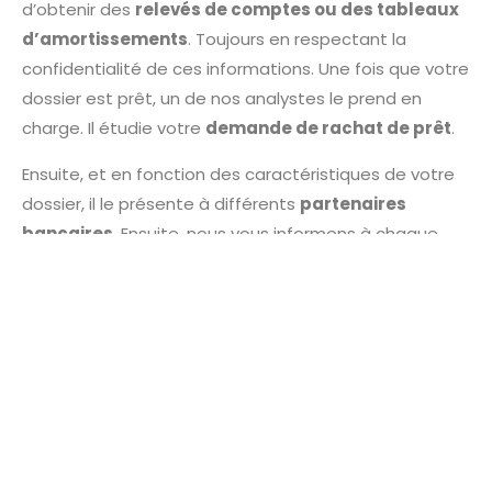
d’obtenir des
relevés de comptes ou des tableaux
d’amortissements
. Toujours en respectant la
confidentialité de ces informations. Une fois que votre
dossier est prêt, un de nos analystes le prend en
charge. Il étudie votre
demande de rachat de prêt
.
Ensuite, et en fonction des caractéristiques de votre
dossier, il le présente à différents
partenaires
bancaires
. Ensuite, nous vous informons à chaque
évolution de votre demande.
Nos conseillers vous
répondent et vous conseillent sur les démarches à
suivre dans le cadre d’un rachat de crédits Créteil.
Êtes-vous éligible au
rachat de crédits Créteil
?