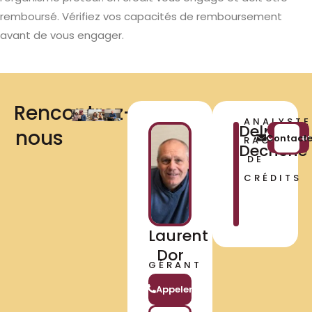
remboursé. Vérifiez vos capacités de remboursement
avant de vous engager.
Rencontrez-
ANALYSTE
Delphine
nous​
Appeler
Contacte
RACHAT
Dechene
DE
CRÉDITS
Laurent
Dor
GÉRANT
Appeler